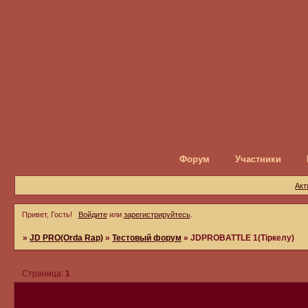
Форум
Участники
Акт
Привет, Гость!
Войдите
или
зарегистрируйтесь
.
»
JD PRO(Orda Rap)
»
Тестовый форум
»
JDPROBATTLE 1(Тіркелу)
Страница:
1